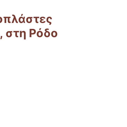
οπλάστες
, στη Ρόδο