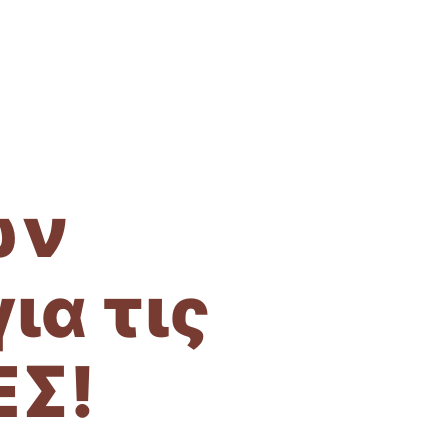
ων
ια τις
ΕΣ!